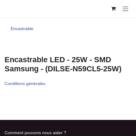
Se rendre au contenu
Encastrable
Destockage -70%
Encastrable LED - 25W - SMD
Samsung - (DILSE-N59CL5-25W)
Conditions générales
Comment pouvons nous aider ?