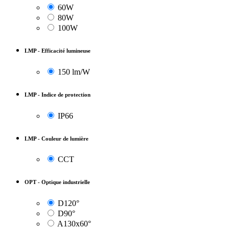
60W
80W
100W
LMP - Efficacité lumineuse
150 lm/W
LMP - Indice de protection
IP66
LMP - Couleur de lumière
CCT
OPT - Optique industrielle
D120°
D90°
A130x60°